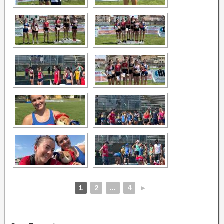
1
2
...
4
►