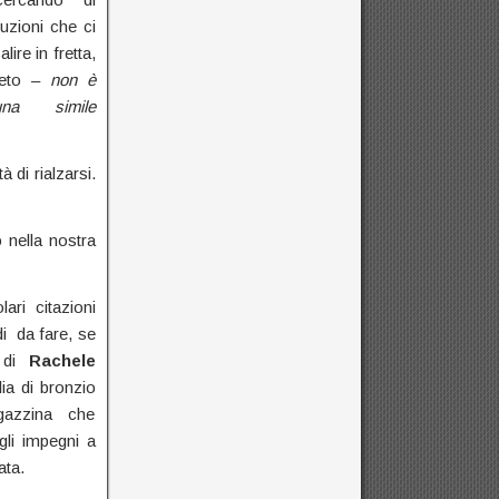
luzioni che ci
lire in fretta,
peto –
non è
una simile
à di rialzarsi.
 nella nostra
ari citazioni
di da fare, se
 di
Rachele
ia di bronzio
gazzina che
li impegni a
ata.