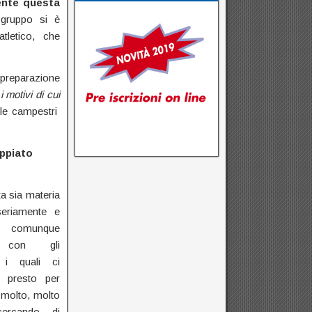
ente questa
 gruppo si è
tletico, che
 preparazione
 motivi di cui
 le campestri
ppiato
a sia materia
seriamente e
omunque
e con gli
 i quali ci
 presto per
° molto, molto
cercando di