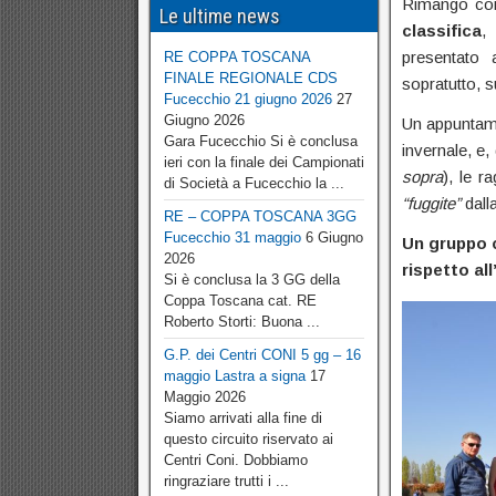
Rimango conv
Le ultime news
classifica
,
presentato
RE COPPA TOSCANA
FINALE REGIONALE CDS
sopratutto, s
Fucecchio 21 giugno 2026
27
Giugno 2026
Un appuntame
Gara Fucecchio Si è conclusa
invernale, e,
ieri con la finale dei Campionati
sopra
), le 
di Società a Fucecchio la ...
“fuggite”
dall
RE – COPPA TOSCANA 3GG
Fucecchio 31 maggio
6 Giugno
Un gruppo 
2026
rispetto al
Si è conclusa la 3 GG della
Coppa Toscana cat. RE
Roberto Storti: Buona ...
G.P. dei Centri CONI 5 gg – 16
maggio Lastra a signa
17
Maggio 2026
Siamo arrivati alla fine di
questo circuito riservato ai
Centri Coni. Dobbiamo
ringraziare trutti i ...