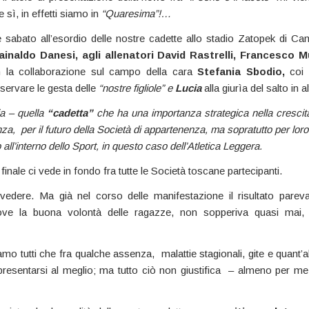
 sì, in effetti siamo in
“Quaresima”!…
 sabato all’esordio delle nostre cadette allo stadio Zatopek di Ca
ainaldo Danesi, agli allenatori David Rastrelli, Francesco M
 la collaborazione sul campo della cara
Stefania Sbodio,
coi g
servare le gesta delle
“nostre figliole” e
Lucia
alla giurìa del salto in al
a – quella
“cadetta”
che ha una importanza strategica nella crescita 
a, per il futuro della Società di appartenenza, ma sopratutto per loro 
 all’interno dello Sport, in questo caso dell’Atletica Leggera.
 finale ci vede in fondo fra tutte le Società toscane partecipanti.
edere. Ma già nel corso delle manifestazione il risultato pare
ove la buona volontà delle ragazze, non sopperiva quasi mai, 
mo tutti che fra qualche assenza, malattie stagionali, gite e quant’al
resentarsi al meglio; ma tutto ciò non giustifica – almeno per me