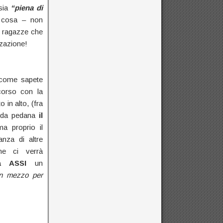
 sia
“piena di
; cosa – non
re ragazze che
zazione!
 come sapete
corso con la
o in alto, (fra
onda pedana
il
 proprio il
anza di altre
he ci verrà
à ASSI
un
un mezzo per