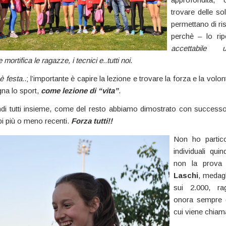
trovare delle so
permettano di risa
perchè – lo ri
accettabile 
 mortifica le ragazze, i tecnici e..tutti noi
.
 festa.
.; l’importante è capire la lezione e trovare la forza e la volont
na lo sport,
come lezione di “vita”
.
indi tutti insieme, come del resto abbiamo dimostrato con successo
pi più o meno recenti.
Forza tutti!!
Non ho particol
individuali quin
non la prova
Laschi
, medagl
sui 2.000, ra
onora sempre g
cui viene chiam