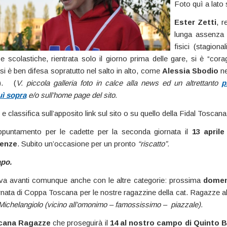
Foto quì a lato 
Ester Zetti
, 
lunga assenza 
fisici (stagiona
i e scolastiche, rientrata solo il giorno prima delle gare, si è “co
si è ben difesa sopratutto nel salto in alto, come
Alessia Sbodio
ne
o). (
V. piccola galleria foto in calce alla news ed un altrettanto
p
uì sopra
e/o sull’home page del sito.
ati e classifica sull’apposito link sul sito o su quello della Fidal Toscana
puntamento per le cadette per la seconda giornata il
13 aprile
renze
. Subito un’occasione per un pronto
“riscatto”.
apo.
va avanti comunque anche con le altre categorie: prossima
domeni
nata di Coppa Toscana per le nostre ragazzine della cat. Ragazze a
Michelangiolo (vicino all’omonimo – famossissimo – piazzale).
cana Ragazze
che proseguirà il
14 al nostro campo di Quinto 