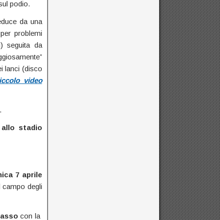
sul podio.
reduce da una
per problemi
li) seguita da
raggiosamente”
i lanci (disco
iccolo video
.
 allo stadio
ca 7 aprile
l campo degli
Basso
con la