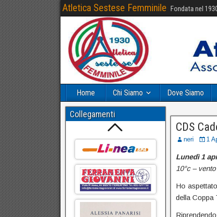
Atletica Sestese Femminile
Fondata nel 193
Home
Chi Siamo
Dove Siamo
Collegamenti
CDS Cade
neri
1 A
Lunedì 1 apr
10°c – vento
Ho aspettato,
della Coppa 
Riprendendo i