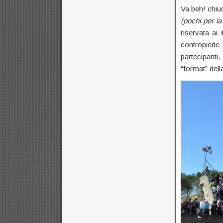
Va beh! chiud
(pochi per la
riservata ai
C
contropiede
partecipanti
“format” dell