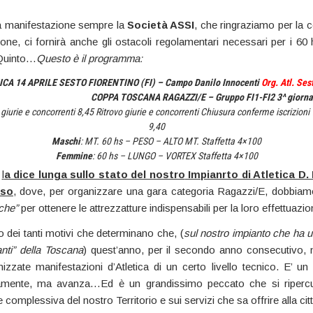
a manifestazione sempre la
Società ASSI
, che ringraziamo per la
ione, ci fornirà anche gli ostacoli regolamentari necessari per i 60
Quinto…
Questo è il programma:
CA 14 APRILE SESTO FIORENTINO (FI) – Campo Danilo Innocenti
Org. Atl. Se
OPPA TOSCANA RAGAZZI/E – Gruppo FI1-FI2 3^ giorna
 e concorrenti 8,45 Ritrovo giurie e concorrenti Chiusura conferme iscrizioni 9
9,40
Maschi
: MT. 60 hs – PESO – ALTO MT. Staffetta 4×100
Femmine
: 60 hs – LUNGO – VORTEX Staffetta 4×100
o
l
a dice lunga sullo stato del nostro
Impianrto di Atletica D. 
sso
, dove, per organizzare una gara categoria Ragazzi/E, dobbiamo
che”
per ottenere le attrezzatture indispensabili per la loro effettuaz
 dei tanti motivi che determinano che, (
sul nostro impianto che ha u
anti” della Toscana
) quest’anno, per il secondo anno consecutivo,
izzate manifestazioni d’Atletica di un certo livello tecnico. E’ u
amente, ma avanza…Ed è un grandissimo peccato che si ripercuo
 complessiva del nostro Territorio e sui servizi che sa offrire alla cit