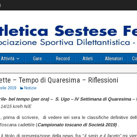
0
Attività
Gare
Record
Atleti
Allenatori
Co
tte – Tempo di Quaresima – Riflessioni
prile 2019
Notizie
ile- bel tempo (per ora) – S. Ugo – IV Settimana di Quaresima –
 14/15 km/h N/E
 prima di scrivere, di vedere ieri sera le classifiche definitive del
Toscana cadetti/e (
Campionato toscano di Società 2019)
.
l titolo di presentazione della news fra “
il serio e il faceto”
mi vie