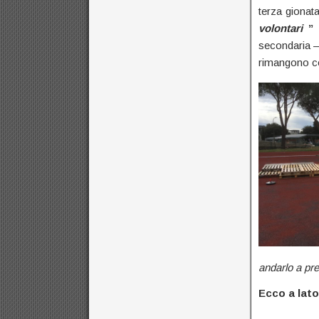
terza gionat
volontari
secondaria – 
rimangono co
andarlo a pre
Ecco a lato