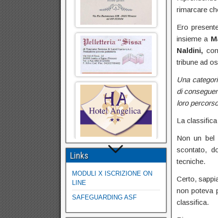
rimarcare che
Ero presente
insieme a
M
Naldini,
con
tribune ad os
Una categori
di conseguenz
loro percorso
La classifica
Non un bel v
scontato, d
Links
tecniche.
MODULI X ISCRIZIONE ON
Certo, sappia
LINE
non poteva p
SAFEGUARDING ASF
classifica.