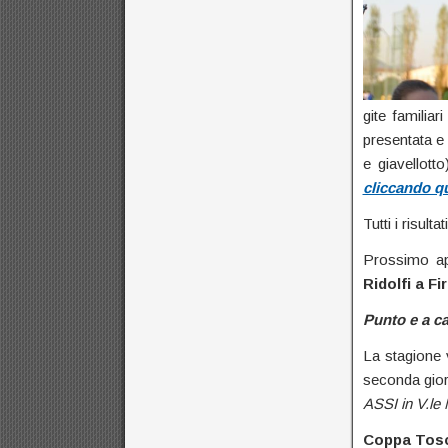
gite familiar
presentata e 
e giavellott
cliccando q
Tutti i risult
Prossimo ap
Ridolfi a Fi
Punto e a c
La stagione 
seconda gior
ASSI in V.le 
Coppa Tos