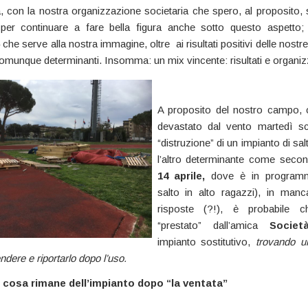
a, con la nostra organizzazione societaria che spero, al proposito,
”
per continuare a fare bella figura anche sotto questo aspetto
che serve alla nostra immagine, oltre ai risultati positivi delle nost
munque determinanti. Insomma: un mix vincente: risultati e organiz
A proposito del nostro campo,
devastato dal vento martedì s
“distruzione” di un impianto di salt
l’altro determinante come sec
14 aprile,
dove è in programma
salto in alto ragazzi), in manc
risposte (?!), è probabile c
“prestato” dall’amica
Societ
impianto sostitutivo,
trovando 
ndere e riportarlo dopo l’uso.
 cosa rimane dell’impianto dopo “la ventata”