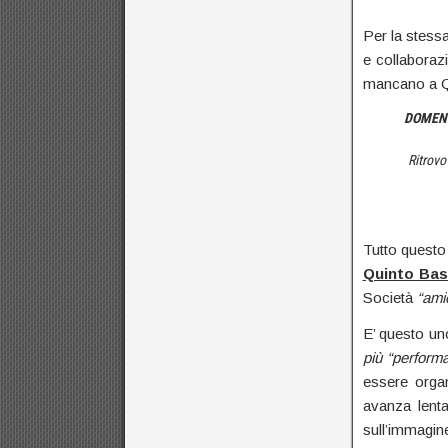
Per la stess
e collaboraz
mancano a 
DOMENI
C
Ritrovo giurie
Tutto quest
Quinto Ba
Società
“ami
E’ questo uno
più “perform
essere organ
avanza lent
sull’immagine