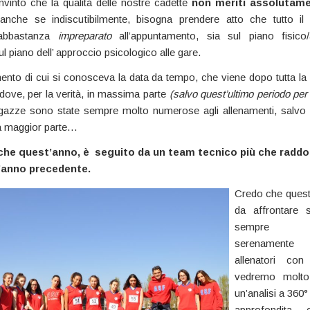
into che la qualità delle nostre cadette
non meriti assolutam
 anche se indiscutibilmente, bisogna prendere atto che tutto il
 abbastanza
impreparato
all’appuntamento, sia sul piano fisico/a
ul piano dell’ approccio psicologico alle gare.
nto di cui si conosceva la data da tempo, che viene dopo tutta la
 dove, per la verità, in massima parte
(salvo quest’ultimo periodo per i
ragazze sono state sempre molto numerose agli allenamenti, salvo
a maggior parte…
che quest’anno, è seguito da un team tecnico più che raddo
l’anno precedente.
Credo che quest
da affrontare 
sempre c
serenament
allenatori con
vedremo molto
un’analisi a 360
approfondita, 