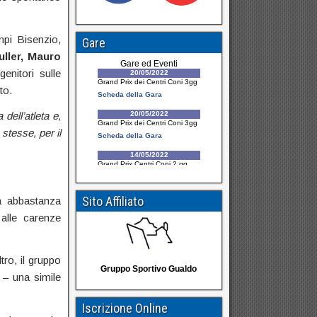
mpi Bisenzio,
Gare
uller, Mauro
enitori sulle
to.
dell’atleta e,
stesse, per il
Sito Affiliato
va abbastanza
alle carenze
tro, il gruppo
Gruppo Sportivo Gualdo
 – una simile
Iscrizione Online