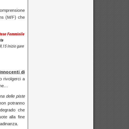
 comprensione
 hs (M/F) che
stese Femminile
ta
,15 Inizio gare
Innocenti di
 rivolgerci a
ione…
na delle piste
 non potranno
n degrado che
te alla fine
tadinanza.