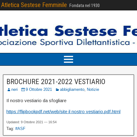
Atletica Sestese Femminile
Fondata nel 1930
BROCHURE 2021-2022 VESTIARIO
neri
9 Ottobre 2021
abbigliamento
,
Notizie
Il nostro vestiario da sfogliare
https://flipbookpdf.net/web/site il nostro vestiario.pdf.html
Updated: 9 Ottobre 2021 — 16:54
Tag:
#ASF