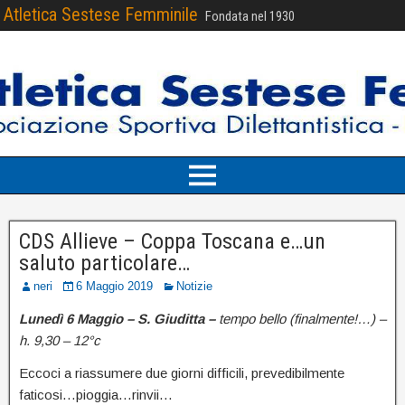
Atletica Sestese Femminile
Fondata nel 1930
CDS Allieve – Coppa Toscana e…un
saluto particolare…
neri
6 Maggio 2019
Notizie
Lunedì 6 Maggio – S. Giuditta –
tempo bello (finalmente!…) –
h. 9,30 – 12°c
Eccoci a riassumere due giorni difficili, prevedibilmente
faticosi…pioggia…rinvii…