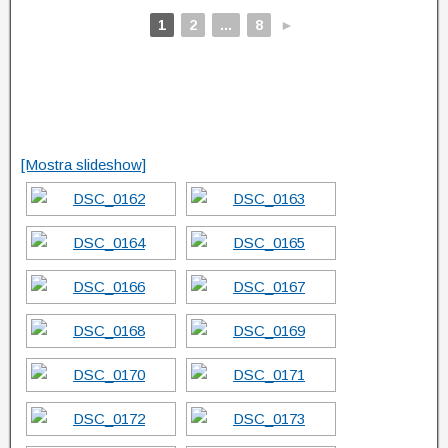
1
2
...
8
►
[Mostra slideshow]