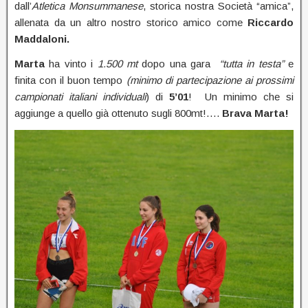
dall’
Atletica Monsummanese
, storica nostra Società “amica”,
allenata da un altro nostro storico amico come
Riccardo
Maddaloni.
Marta
ha vinto i
1.500 mt
dopo una gara
“tutta in testa”
e
finita con il buon tempo
(minimo di partecipazione ai prossimi
campionati italiani individuali
) di
5’01
! Un minimo che si
aggiunge a quello già ottenuto sugli 800mt!….
Brava Marta!