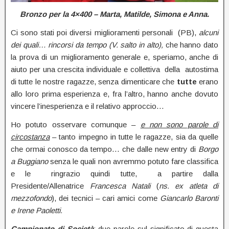
Bronzo per la 4×400 – Marta, Matilde, Simona e Anna.
Ci sono stati poi diversi miglioramenti personali (PB),
alcuni
dei quali…
rincorsi da tempo (V. salto in alto),
che hanno dato
la prova di un miglioramento generale e, speriamo, anche di
aiuto per una crescita individuale e collettiva della autostima
di tutte le nostre ragazze, senza dimenticare che
tutte
erano
allo loro prima esperienza e, fra l’altro, hanno anche dovuto
vincere l’inesperienza e il relativo approccio…
Ho potuto osservare comunque –
e non sono parole di
circostanza
– tanto impegno in tutte le ragazze, sia da quelle
che ormai conosco da tempo… che dalle new entry di
Borgo
a Buggiano
senza le quali non avremmo potuto fare classifica
e le ringrazio quindi tutte, a partire dalla
Presidente/Allenatrice
Francesca Natali
(
ns. ex atleta di
mezzofondo
), dei tecnici – cari amici come
Giancarlo Baronti
e Irene Paoletti.
Campionato di Società
: due parole sul significato di questa