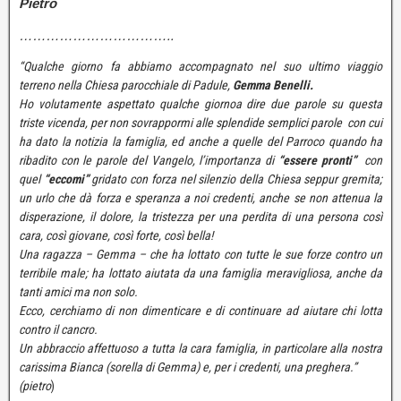
Pietro
……………………………..
“Qualche giorno fa abbiamo accompagnato nel suo ultimo viaggio
terreno nella Chiesa parocchiale di Padule,
Gemma Benelli.
Ho volutamente aspettato qualche giornoa dire due parole su questa
triste vicenda, per non sovrappormi alle splendide semplici parole con cui
ha dato la notizia la famiglia, ed anche a quelle del Parroco quando ha
ribadito con le parole del Vangelo, l’importanza di
“essere pronti”
con
quel
“eccomi”
gridato con forza nel silenzio della Chiesa seppur gremita;
un urlo che dà forza e speranza a noi credenti, anche se non attenua la
disperazione, il dolore, la tristezza per una perdita di una persona così
cara, così giovane, così forte, così bella!
Una ragazza – Gemma – che ha lottato con tutte le sue forze contro un
terribile male; ha lottato aiutata da una famiglia meravigliosa, anche da
tanti amici ma non solo.
Ecco, cerchiamo di non dimenticare e di continuare ad aiutare chi lotta
contro il cancro.
Un abbraccio affettuoso a tutta la cara famiglia, in particolare alla nostra
carissima Bianca (sorella di Gemma) e, per i credenti, una preghera.”
(pietro
)