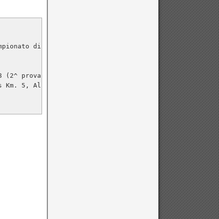
pionato di Società di Corsa Campestre - Settore Agonisti
 Km. 5, Allieve 4.
