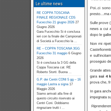
Le ultime news
Poi..ci sono
RE COPPA TOSCANA
presto…ma è i
FINALE REGIONALE CDS
Fucecchio 21 giugno 2026
27
Sulle prove (
Giugno 2026
news a cui 
Gara Fucecchio Si è conclusa
dopo le galle
ieri con la finale dei Campionati
di Società a Fucecchio la ...
Non mi ripet
RE – COPPA TOSCANA 3GG
Castefiorent
Fucecchio 31 maggio
6 Giugno
e sull’incit
2026
proseguio de
Si è conclusa la 3 GG della
Coppa Toscana cat. RE
Grande atte
Roberto Storti: Buona ...
gara
sui 4 
G.P. dei Centri CONI 5 gg – 16
prova che, fra
maggio Lastra a signa
17
Maggio 2026
In gara anche
Siamo arrivati alla fine di
impegnata su
questo circuito riservato ai
Centri Coni. Dobbiamo
Riprenderemo
ringraziare trutti i ...