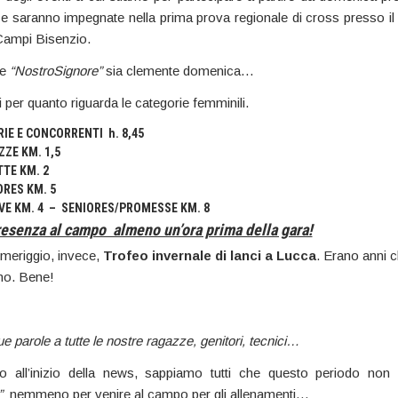
e saranno impegnate nella prima prova regionale di cross presso il p
Campi Bisenzio.
he
“NostroSignore”
sia clemente domenica…
i per quanto riguarda le categorie femminili.
IE E CONCORRENTI h. 8,45
ZZE KM. 1,5
TTE KM. 2
ORES KM. 5
IEVE KM. 4 – SENIORES/PROMESSE KM. 8
presenza al campo almeno un’ora prima della gara!
meriggio, invece,
Trofeo invernale di lanci a Lucca
. Erano anni 
mo. Bene!
e parole a tutte le nostre ragazze, genitori, tecnici…
 all’inizio della news, sappiamo tutti che questo periodo non 
e”
nemmeno per venire al campo per gli allenamenti…