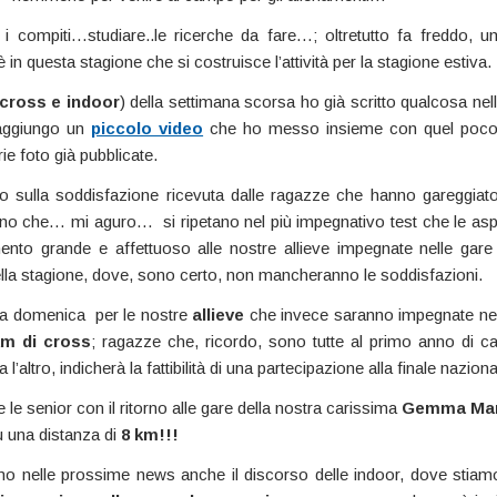
 i compiti…studiare..le ricerche da fare…; oltretutto fa freddo, u
n questa stagione che si costruisce l’attività per la stagione estiva.
cross e indoor
) della settimana scorsa ho già scritto qualcosa ne
aggiungo un
piccolo video
che ho messo insieme con quel poco
rie foto già pubblicate.
o sulla soddisfazione ricevuta dalle ragazze che hanno gareggiat
ino che… mi aguro… si ripetano nel più impegnativo test che le as
amento grande e affettuoso alle nostre allieve impegnate nelle gare 
lla stagione, dove, sono certo, non mancheranno le soddisfazioni.
sa domenica per le nostre
allieve
che invece saranno impegnate nel
km di cross
; ragazze che, ricordo, sono tutte al primo anno di c
 l’altro, indicherà la fattibilità di una partecipazione alla finale nazio
 le senior con il ritorno alle gare della nostra carissima
Gemma Mar
 una distanza di
8 km!!!
 nelle prossime news anche il discorso delle indoor, dove stia