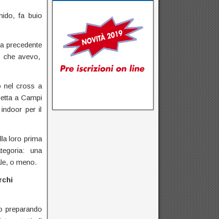
mido, fa buio
lla precedente
 che avevo,
o nel cross a
petta a Campi
indoor per il
la loro prima
ategoria: una
nale, o meno.
chi
mo preparando