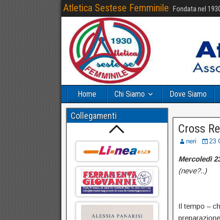
Atletica Sestese Femminile
Fondata nel 193
Home
Chi Siamo
Dove Siamo
Collegamenti
Cross Re
neri
23 
Mercoledì 2
(neve?..)
Il tempo – ch
preparazione