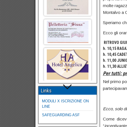
molte ragazz
Montalvo a 
Speriamo c
Ecco gli orar
RITROVO GIUR
h. 10,15 RAGA
h. 10,45 CADE
h. 11,00 JUNI
h. 11,30 ALL
Per tutti: 
Nel primo po
partecipava
Links
MODULI X ISCRIZIONE ON
LINE
Ecco, solo du
SAFEGUARDING ASF
Come dicevo
“
incentivant