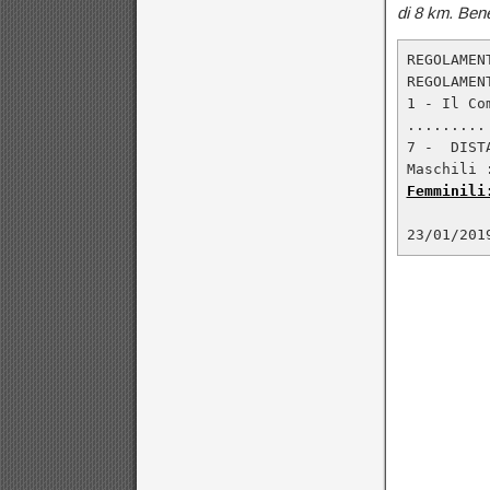
di 8 km. Bene
REGOLAMEN
REGOLAMEN
1 - Il Co
.........

7 -  DISTA
Femminili
23/01/201