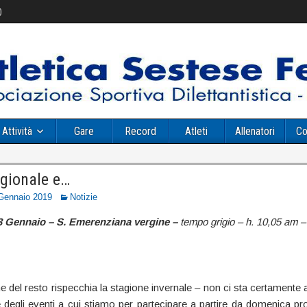
0
Attività
Gare
Record
Atleti
Allenatori
Co
gionale e…
Gennaio 2019
Notizie
3 Gennaio – S. Emerenziana vergine –
tempo grigio – h. 10,05 am 
e del resto rispecchia la stagione invernale – non ci sta certamente 
 degli eventi a cui stiamo per partecipare a partire da domenica p