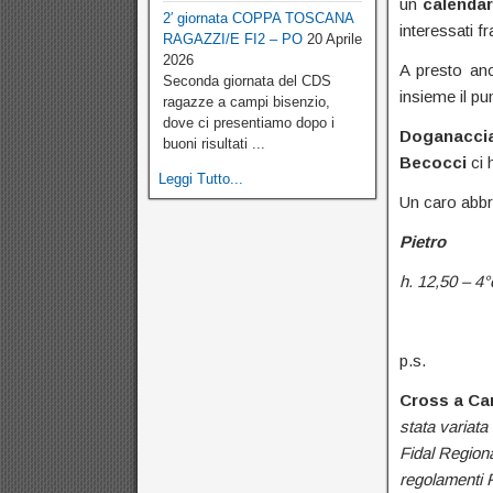
un
calendar
2′ giornata COPPA TOSCANA
interessati f
RAGAZZI/E FI2 – PO
20 Aprile
2026
A presto an
Seconda giornata del CDS
insieme il pu
ragazze a campi bisenzio,
dove ci presentiamo dopo i
Doganacci
buoni risultati ...
Becocci
ci 
Leggi Tutto...
Un caro abbra
Pietro
h. 12,50 – 4°
p.s.
Cross a Ca
stata variat
Fidal Regiona
regolamenti F