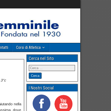
ntatti
Corsi di Atletica
Cerca nel Sito
– 3°c
I Nostri Social
aiutando nella
rossima, dove