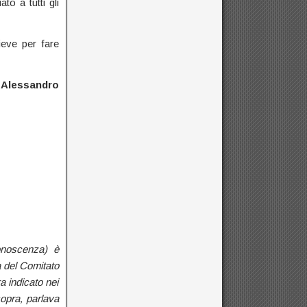
to a tutti gli
ieve per fare
o
Alessandro
conoscenza) è
 del Comitato
a indicato nei
sopra, parlava