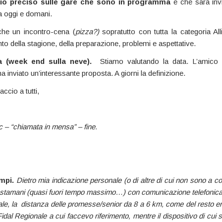
io preciso
sulle gare che sono in programma
e che sarà invia
ra oggi e domani.
che un incontro-cena (
pizza?)
sopratutto con tutta la categoria All
nto della stagione, della preparazione, problemi e aspettative.
a (week end sulla neve).
Stiamo valutando la data. L’amic
ha inviato un’interessante proposta. A giorni la definizione.
ccio a tutti,
c – “chiamata in mensa” – fine.
mpi.
Dietro mia indicazione personale (o di altre di cui non sono a 
a stamani (quasi fuori tempo massimo…) con comunicazione telefonica
le, la distanza delle promesse/senior da 8 a 6 km, come del resto er
idal Regionale a cui faccevo riferimento, mentre il dispositivo di cui 