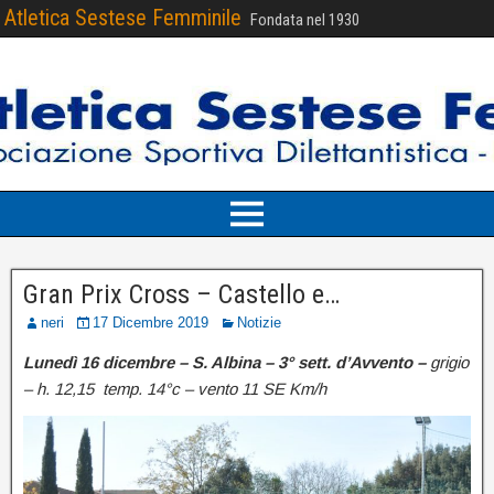
Atletica Sestese Femminile
Fondata nel 1930
Gran Prix Cross – Castello e…
neri
17 Dicembre 2019
Notizie
Lunedì 16 dicembre – S. Albina – 3° sett. d’Avvento –
grigio
– h. 12,15 temp. 14°c – vento 11 SE Km/h