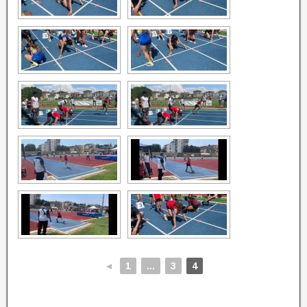
◄
1
...
3
4