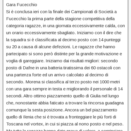
Gara Fucecchio
Si è conclusa ieri con la finale dei Campionati di Società a
Fucecchio la prima parte della stagione competitiva della
categoria ragazze, in una giornata eccessivamente calda, con
un orario eccessivamente sbagliato. Iniziamo con il dire che
la squadra si è classificata al decimo posto con 14 punteggi
su 20 a causa di alcune defezioni. Le ragazze che hanno
partecipato si sono però distinte per la grande motivazione e
voglia di gareggiare. Iniziamo dai risultati migliori: secondo
posto di Dafne in una batteria tiratissima dei 60 ostacoli con
una partenza forte ed un arrivo calcolato al decimo di
secondo. Morena si classifica al terzo posto nei 1000 metri
con una gara sempre in testa e migliorando il personale di 14
secondi. Altro ottimo piazzamento quello di Giulia nel lungo
che, nonostante abbia faticato a trovare la rincorsa guadagna
comunque la sesta posizione. Ancora un bel piazzamento
quello di Ilenia che si è trovata a fronteggiare le più forti di
Toscana nel vortex, in cui si piazza al nono posto e nel peso.
Ma tutte le ragazze hanno dato prova di valore, a cominciare