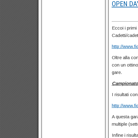
OPEN DAY
Eccoi i primi 
Cadetti/cadett
http://www.fi
Oltre alla co
con un ottin
gare.
Campionato 
I risultati con
http://www.
A questa gara
multiple (set
Infine i risul