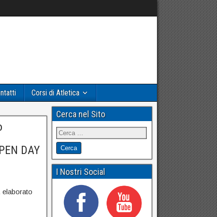
ntatti
Corsi di Atletica
Cerca nel Sito
o
OPEN DAY
I Nostri Social
, elaborato