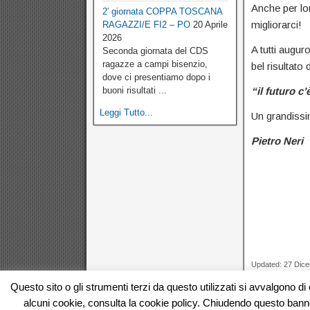
Anche per lo
2′ giornata COPPA TOSCANA
migliorarci!
RAGAZZI/E FI2 – PO
20 Aprile
2026
A tutti augur
Seconda giornata del CDS
ragazze a campi bisenzio,
bel risultato
dove ci presentiamo dopo i
buoni risultati ...
“il futuro c’
Leggi Tutto...
Un grandissi
Pietro Neri
Updated: 27 Dic
Questo sito o gli strumenti terzi da questo utilizzati si avvalgono di 
← Previous Po
alcuni cookie, consulta la cookie policy. Chiudendo questo ban