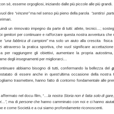
con sè, esserne orgogliosi, iniziando dalle più piccole alle più grandi.
uol dire
“vincere”
ma nel senso più pieno della parola
“sentirsi part
primari.
indi un rinnovato impegno da parte di tutti: atlete, tecnici…; soste
Voi genitori per continuare e rafforzare questa nostra avventura ch
re
“una fabbrica di campioni”
ma solo un aiuto alla crescita fisica
zi attraverso la pratica sportiva, che vuol significare accettazione 
ca per raggiungere gli obiettivi, aumentare la propria autostima,
rarne degli insegnamenti per migliorarci…
ntinuare abbiamo bisogno di tutti, confermando la bellezza del
g
statato di essere anche in quest’ultima occasione della nostra 
vogliamo trasmettere, hanno fatto di contorno fondamentale alle prem
affermato nel docu-film, “…
la nostra Storia non è fatta solo di gare, d
ei…”
, ma di
persone
che hanno camminato con noi e ci hanno aiutat
 e come Società e a cui siamo profondamente riconoscenti.