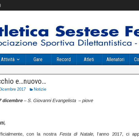
0
Attività
Gare
Record
Atleti
Allenatori
Co
cchio e…nuovo…
Dicembre 2017
Notizie
7 dicembre
– S. Giovanni Evangelista – piove
ti,
fficialmente, con la nostra
Festa di Natale
, l’anno 2017, ci ap