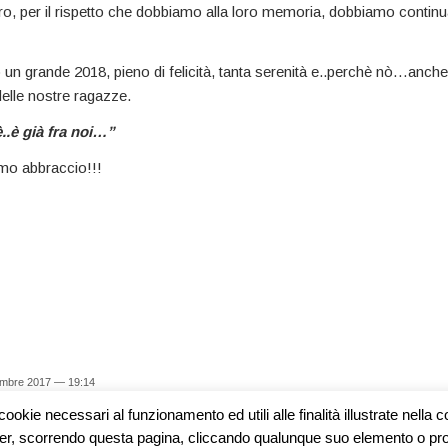
ro, per il rispetto che dobbiamo alla loro memoria, dobbiamo contin
o un grande 2018, pieno di felicità, tanta serenità e..perchè nò…anche
 delle nostre ragazze.
è..è già fra noi…”
mo abbraccio!!!
embre 2017 — 19:14
cookie necessari al funzionamento ed utili alle finalità illustrate nella
st
ner, scorrendo questa pagina, cliccando qualunque suo elemento o pros