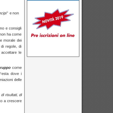
ecipi”
e non
gno e consigli
e non ha come
 e morale dei
di regole, di
 accettare le
ruppo
come
Festa dove i
iazioni delle
i risultati, di
o a crescere