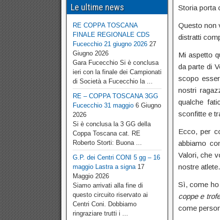
Le ultime news
Storia porta 
Questo non v
RE COPPA TOSCANA
FINALE REGIONALE CDS
distratti com
Fucecchio 21 giugno 2026
27
Giugno 2026
Mi aspetto qu
Gara Fucecchio Si è conclusa
da parte di 
ieri con la finale dei Campionati
scopo esse
di Società a Fucecchio la ...
nostri ragaz
RE – COPPA TOSCANA 3GG
qualche fati
Fucecchio 31 maggio
6 Giugno
sconfitte e t
2026
Si è conclusa la 3 GG della
Ecco, per co
Coppa Toscana cat. RE
Roberto Storti: Buona ...
abbiamo con
Valori, che 
G.P. dei Centri CONI 5 gg – 16
nostre atlete.
maggio Lastra a signa
17
Maggio 2026
Sì, come ho 
Siamo arrivati alla fine di
questo circuito riservato ai
coppe e trof
Centri Coni. Dobbiamo
come persone
ringraziare trutti i ...