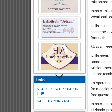
“affrontare” 
Intanto mi a
Vostri cari, 
Della serie
anche se a v
fortunati!…
Va beh…and
Nella nostra
l’anno agonis
Miglioramenti
settore tecni
Links
La speranza d
far maggiorme
MODULI X ISCRIZIONE ON
LINE
fare questo, 
SAFEGUARDING ASF
Intanto occo
iniziando pro