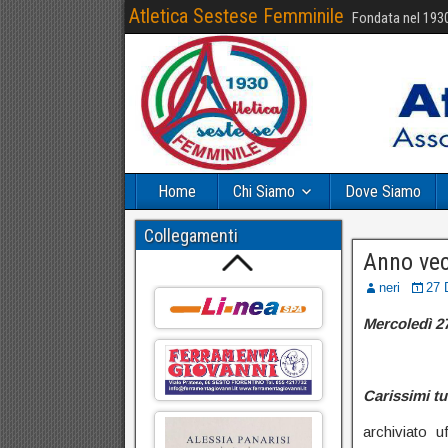
Atletica Sestese Femminile
Fondata nel 193
Home
Chi Siamo
Dove Siamo
Collegamenti
Anno ve
neri
27 
Mercoledì 2
Carissimi tut
archiviato u