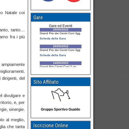
to Natale coi
Gare
tanto, tanto…
amo fra i più
do ampiamente
miglioramenti.
dirigenti, del
Sito Affiliato
el divulgare e
itorio, e, per
gie, sinergie.
Gruppo Sportivo Gualdo
lo al meglio,
Iscrizione Online
glia che tanta