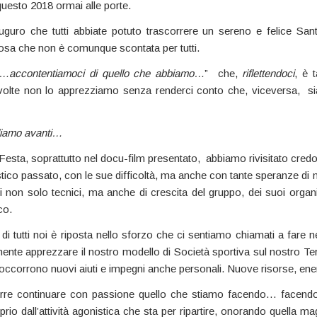
questo 2018 ormai alle porte.
uguro che tutti abbiate potuto trascorrere un sereno e felice San
cosa che non è comunque scontata per tutti.
“…accontentiamoci di quello che abbiamo…
” che,
riflettendoci
, è 
olte non lo apprezziamo senza renderci conto che, viceversa, si
iamo avanti…
 Festa, soprattutto nel docu-film presentato, abbiamo rivisitato cre
tico passato, con le sue difficoltà, ma anche con tante speranze di 
 non solo tecnici, ma anche di crescita del gruppo, dei suoi organi 
co.
i tutti noi è riposta nello sforzo che ci sentiamo chiamati a fare n
nte apprezzare il nostro modello di Società sportiva sul nostro Terr
occorrono nuovi aiuti e impegni anche personali. Nuove risorse, ener
rre continuare con passione quello che stiamo facendo… facendo
prio dall’attività agonistica che sta per ripartire, onorando quella ma