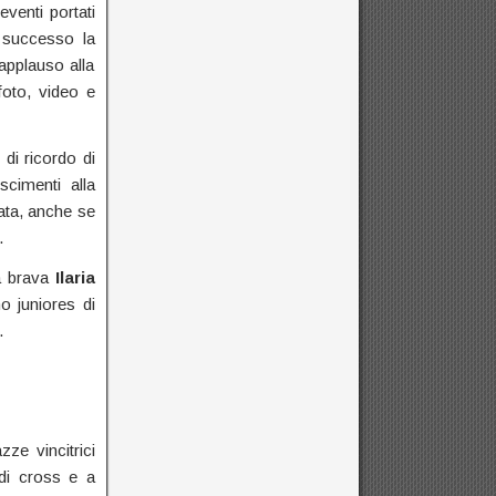
eventi portati
o successo la
applauso alla
foto, video e
di ricordo di
cimenti alla
ata, anche se
.
a brava
Ilaria
o juniores di
.
zze vincitrici
 di cross e a