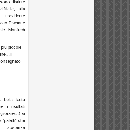
 sono distinte
ficile, alla
Presidente
ssio Piscini e
ale Manfredi
 più piccole
fine…il
consegnato
 bella festa
e i risultati
gliorare…) si
i “paletti” che
 sostanza