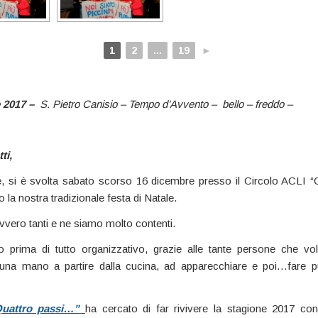
1
2
...
19
►
e 2017 –
S. Pietro Canisio – Tempo d’Avvento – bello – freddo –
ti,
 si è svolta sabato scorso 16 dicembre presso il Circolo ACLI “Gl
la nostra tradizionale festa di Natale.
avvero tanti e ne siamo molto contenti.
prima di tutto organizzativo, grazie alle tante persone che vo
una mano a partire dalla cucina, ad apparecchiare e poi…fare pu
uattro passi…”
ha cercato di far rivivere la stagione 2017 con