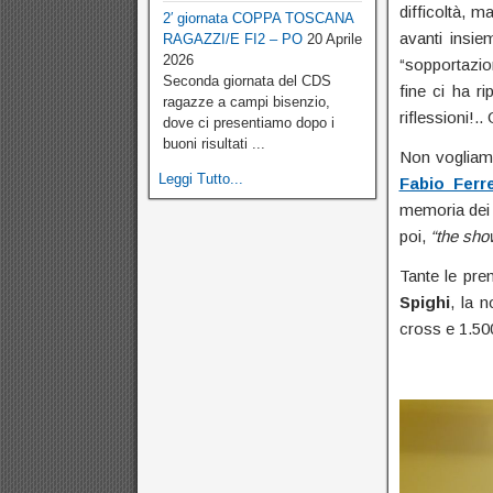
difficoltà, m
2′ giornata COPPA TOSCANA
avanti insie
RAGAZZI/E FI2 – PO
20 Aprile
2026
“sopportazio
Seconda giornata del CDS
fine ci ha r
ragazze a campi bisenzio,
riflessioni!.. 
dove ci presentiamo dopo i
buoni risultati ...
Non vogliamo
Leggi Tutto...
Fabio Ferr
memoria de
poi,
“the sh
Tante le prem
Spighi
, la 
cross e 1.50