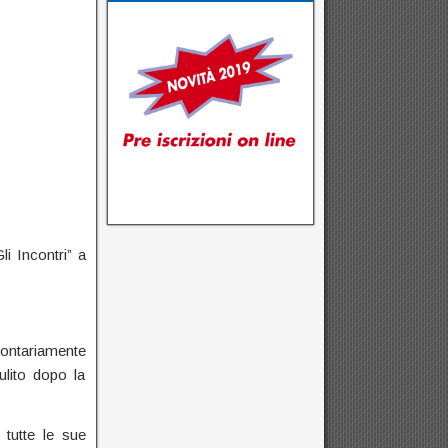
i Incontri” a
lontariamente
lito dopo la
 tutte le sue