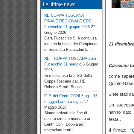
Le ultime news
RE COPPA TOSCANA
FINALE REGIONALE CDS
Fucecchio 21 giugno 2026
27
Giugno 2026
Gara Fucecchio Si è conclusa
21 dicembr
ieri con la finale dei Campionati
di Società a Fucecchio la ...
RE – COPPA TOSCANA 3GG
Fucecchio 31 maggio
6 Giugno
Carissimi tut
2026
Si è conclusa la 3 GG della
come sapete,
Coppa Toscana cat. RE
Quinto Basso 
Roberto Storti: Buona ...
Siete stati d
G.P. dei Centri CONI 5 gg – 16
maggio Lastra a signa
17
Un successo 
Maggio 2026
hanno dato 
Siamo arrivati alla fine di
questo circuito riservato ai
festa…
Centri Coni. Dobbiamo
Il filmato
“Q
ringraziare trutti i ...