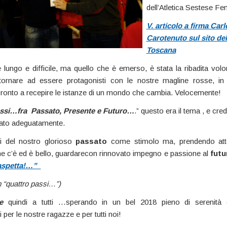
dell’Atletica Sestese Fe
V. articolo a firma Carl
Carotenuto sul sito del
Toscana
è lungo e difficile, ma quello che è emerso, è stata la ribadita volo
 tornare ad essere protagonisti con le nostre magline rosse, in
pronto a recepire le istanze di un mondo che cambia. Velocemente!
ssi…fra Passato, Presente e Futuro…
.” questo era il tema , e cre
pato adeguatamente.
si del nostro glorioso
passato
come stimolo ma, prendendo att
e c’è ed è bello, guardarecon rinnovato impegno e passione al
futu
i aspetta!…”
m “quattro passi…”)
e
quindi a tutti …sperando in un bel 2018 pieno di serenità
 per le nostre ragazze e per tutti noi!