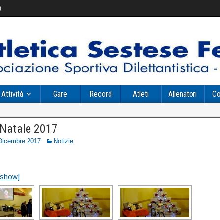
0
Attività
Gare
Record
Atleti
Allenatori
Co
 Natale 2017
Dicembre 2017
Notizie
eshow]