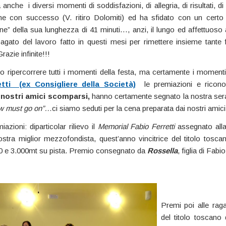
a anche i diversi momenti di soddisfazioni, di allegria, di risultati, di 
me con successo (V. ritiro Dolomiti) ed ha sfidato con un cert
ne” della sua lunghezza di 41 minuti…, anzi, il lungo ed affettuoso 
ipagato del lavoro fatto in questi mesi per rimettere insieme tante 
Grazie infinite!!!
 ripercorrere tutti i momenti della festa, ma certamente i momenti 
etti (ex Consigliere della Società)
le premiazioni e riconos
i
nostri amici scomparsi,
hanno certamente segnato la nostra ser
ow must go on”…
ci siamo seduti per la cena preparata dai nostri amici
iazioni: diparticolar rilievo il
Memorial Fabio Ferretti
assegnato all
nostra miglior mezzofondista, quest’anno vincitrice del titolo toscan
0 e 3.000mt su pista. Premio consegnato da
Rossella
, figlia di Fabio
Premi poi alle raga
del titolo toscano