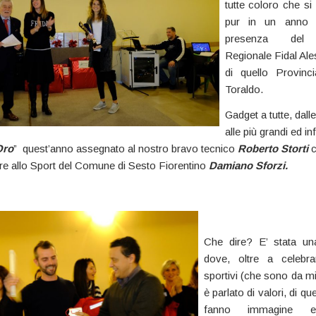
tutte coloro che si
pur in un anno dif
presenza del 
Regionale Fidal Ale
di quello Provinci
Toraldo.
Gadget a tutte, dalle
alle più grandi ed in
Oro
” quest’anno assegnato al nostro bravo tecnico
Roberto Storti
re allo Sport del Comune di Sesto Fiorentino
Damiano Sforzi.
Che dire? E’ stata una
dove, oltre a celebrar
sportivi (che sono da mi
è parlato di valori, di que
fanno immagine e