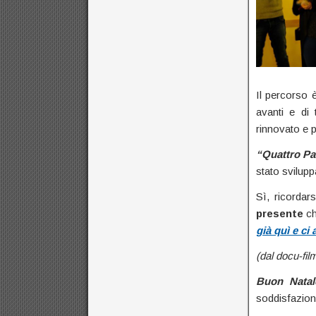
Il percorso 
avanti e di
rinnovato e 
“Quattro Pa
stato svilup
Sì, ricordar
presente
ch
già quì e c
(dal docu-fil
Buon Natal
soddisfazioni