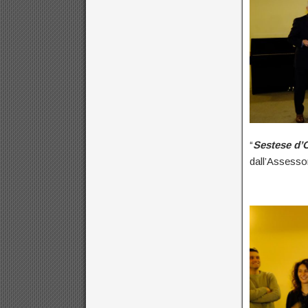
“
Sestese d’
dall’Assesso