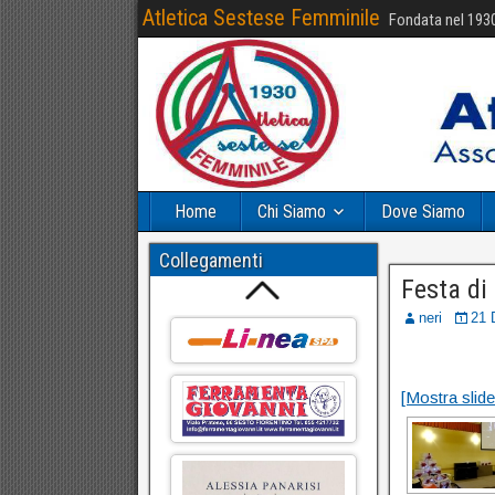
Atletica Sestese Femminile
Fondata nel 193
Home
Chi Siamo
Dove Siamo
Collegamenti
Festa di
neri
21 
[Mostra slid