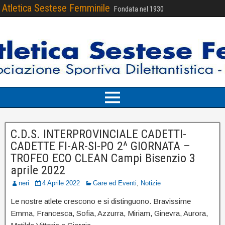
Atletica Sestese Femminile
Fondata nel 1930
C.D.S. INTERPROVINCIALE CADETTI-
CADETTE FI-AR-SI-PO 2^ GIORNATA –
TROFEO ECO CLEAN Campi Bisenzio 3
aprile 2022
neri
4 Aprile 2022
Gare ed Eventi
,
Notizie
Le nostre atlete crescono e si distinguono. Bravissime
Emma, Francesca, Sofia, Azzurra, Miriam, Ginevra, Aurora,