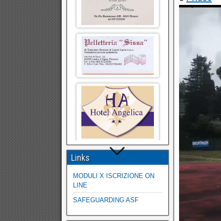
Video
Player
Links
MODULI X ISCRIZIONE ON
LINE
SAFEGUARDING ASF