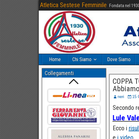
Atletica Sestese Femminile
Fondata nel 193
Home
Chi Siamo
Dove Siamo
Collegamenti
COPPA T
Abbiamo 
neri
15 
Secondo re
Lule Vale
Ecco i
risul
e
i video