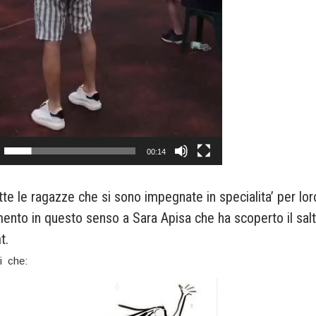
00:14
tte le ragazze che si sono impegnate in specialita’ per loro d
ento in questo senso a Sara Apisa che ha scoperto il salto
t.
i che: