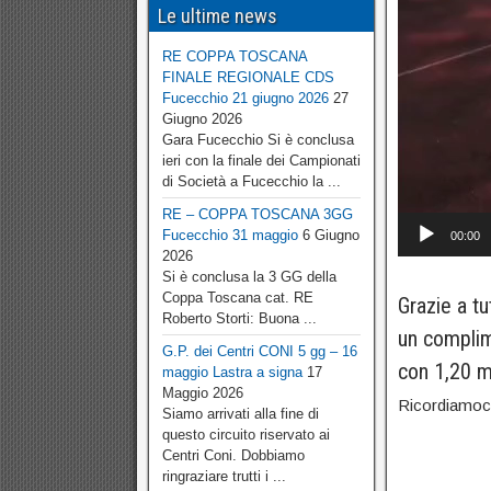
Le ultime news
RE COPPA TOSCANA
FINALE REGIONALE CDS
Fucecchio 21 giugno 2026
27
Giugno 2026
Gara Fucecchio Si è conclusa
ieri con la finale dei Campionati
di Società a Fucecchio la ...
RE – COPPA TOSCANA 3GG
Fucecchio 31 maggio
6 Giugno
00:00
2026
Si è conclusa la 3 GG della
Coppa Toscana cat. RE
Grazie a tu
Roberto Storti: Buona ...
un complim
G.P. dei Centri CONI 5 gg – 16
con 1,20 m
maggio Lastra a signa
17
Maggio 2026
Ricordiamoc
Siamo arrivati alla fine di
questo circuito riservato ai
Centri Coni. Dobbiamo
ringraziare trutti i ...