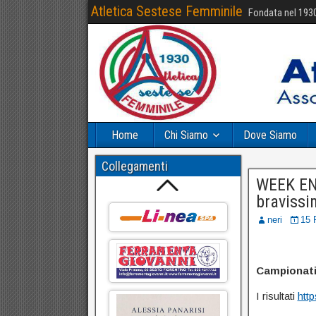
Atletica Sestese Femminile
Fondata nel 193
Home
Chi Siamo
Dove Siamo
Collegamenti
WEEK END
bravissi
neri
15 
Campionati 
I risultati
http