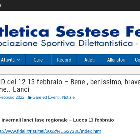
0
Attività
Gare
Record
Atleti
Allenatori
Co
 del 12 13 febbraio – Bene , benissimo, brav
me.. Lanci
Febbraio 2022
Gare ed Eventi
,
Notizie
invernali lanci fase regionale – Lucca 13 febbraio
s://www.fidal.it/risultati/2022/REG27326/Index.htm