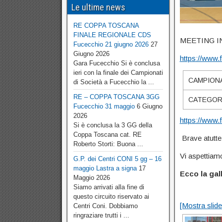
Le ultime news
RE COPPA TOSCANA
FINALE REGIONALE CDS
MEETING IN
Fucecchio 21 giugno 2026
27
Giugno 2026
https://www.f
Gara Fucecchio Si è conclusa
ieri con la finale dei Campionati
CAMPIONA
di Società a Fucecchio la ...
RE – COPPA TOSCANA 3GG
CATEGORIE
Fucecchio 31 maggio
6 Giugno
2026
https://www.f
Si è conclusa la 3 GG della
Coppa Toscana cat. RE
Brave atutte 
Roberto Storti: Buona ...
Vi aspettiam
G.P. dei Centri CONI 5 gg – 16
maggio Lastra a signa
17
Ecco la gall
Maggio 2026
Siamo arrivati alla fine di
questo circuito riservato ai
[Mostra slid
Centri Coni. Dobbiamo
ringraziare trutti i ...