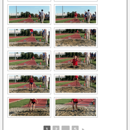
1
2
...
5
►